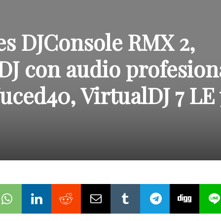
les DJConsole RMX 2,
DJ con audio profesion
uced40, VirtualDJ 7 LE 