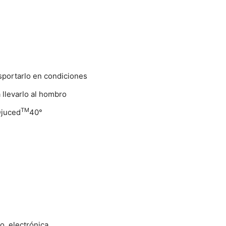
sportarlo en condiciones
 llevarlo al hombro
TM
Djuced
40°
ho, electrónica…