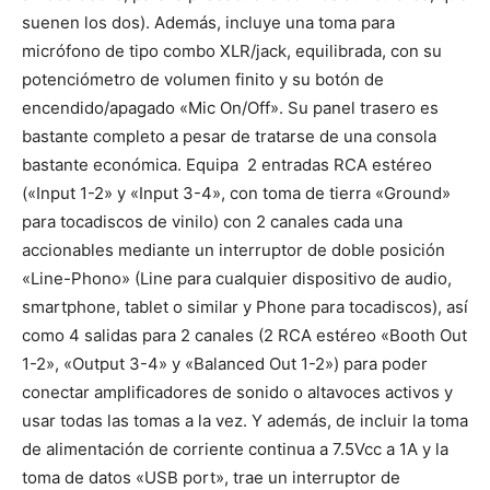
suenen los dos). Además, incluye una toma para
micrófono de tipo combo XLR/jack, equilibrada, con su
potenciómetro de volumen finito y su botón de
encendido/apagado «Mic On/Off». Su panel trasero es
bastante completo a pesar de tratarse de una consola
bastante económica. Equipa 2 entradas RCA estéreo
(«Input 1-2» y «Input 3-4», con toma de tierra «Ground»
para tocadiscos de vinilo) con 2 canales cada una
accionables mediante un interruptor de doble posición
«Line-Phono» (Line para cualquier dispositivo de audio,
smartphone, tablet o similar y Phone para tocadiscos), así
como 4 salidas para 2 canales (2 RCA estéreo «Booth Out
1-2», «Output 3-4» y «Balanced Out 1-2») para poder
conectar amplificadores de sonido o altavoces activos y
usar todas las tomas a la vez. Y además, de incluir la toma
de alimentación de corriente continua a 7.5Vcc a 1A y la
toma de datos «USB port», trae un interruptor de