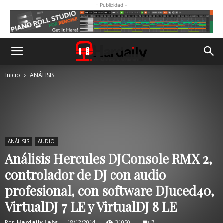
- Publicidad -
Inicio
ANÁLISIS
ANÁLISIS
AUDIO
Análisis Hercules DJConsole RMX 2,
controlador de DJ con audio
profesional, con software DJuced40,
VirtualDJ 7 LE y VirtualDJ 8 LE
Por
Hardaily Labs.
-
18/12/2014
31050
7