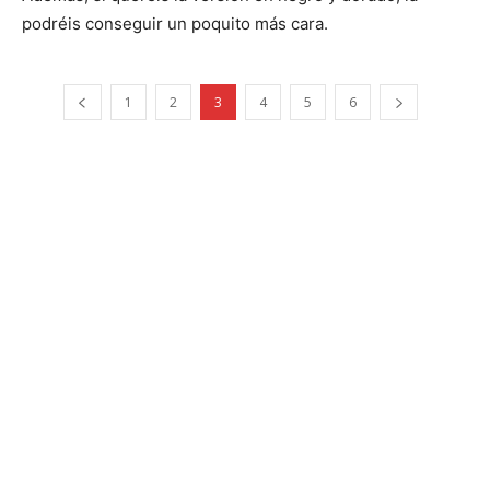
podréis conseguir un poquito más cara.
1
2
3
4
5
6