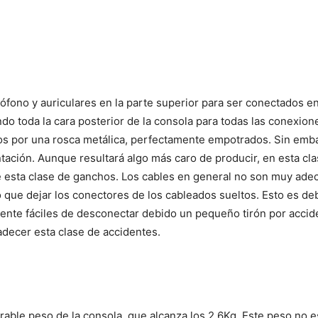
rófono y auriculares en la parte superior para ser conectados 
ando toda la cara posterior de la consola para todas las conexio
dos por una rosca metálica, perfectamente empotrados. Sin emb
tación. Aunque resultará algo más caro de producir, en esta cl
e esta clase de ganchos. Los cables en general no son muy adec
ue dejar los conectores de los cableados sueltos. Esto es de
mente fáciles de desconectar debido un pequeño tirón por accid
decer esta clase de accidentes.
derable peso de la consola, que alcanza los 2.6Kg. Este peso no 