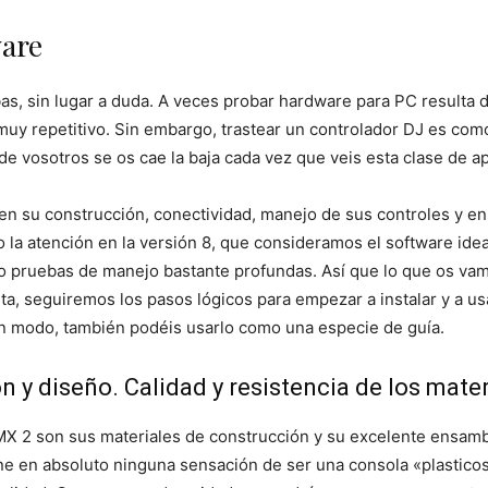
ware
bas, sin lugar a duda. A veces probar hardware para PC resulta
uy repetitivo. Sin embargo, trastear un controlador DJ es com
e vosotros se os cae la baja cada vez que veis esta clase de ap
 en su construcción, conectividad, manejo de sus controles y en 
 la atención en la versión 8, que consideramos el software idea
o pruebas de manejo bastante profundas. Así que lo que os vamos
ta, seguiremos los pasos lógicos para empezar a instalar y a u
gún modo, también podéis usarlo como una especie de guía.
y diseño. Calidad y resistencia de los mater
RMX 2 son sus materiales de construcción y su excelente ensambl
ene en absoluto ninguna sensación de ser una consola «plasticosa