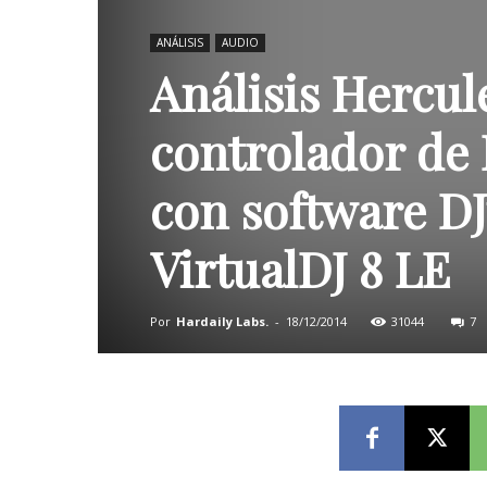
ANÁLISIS
AUDIO
Análisis Hercu
controlador de 
con software DJ
VirtualDJ 8 LE
Por
Hardaily Labs.
-
18/12/2014
31044
7