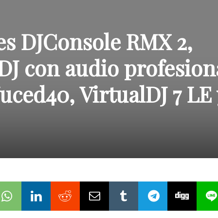
les DJConsole RMX 2,
DJ con audio profesion
uced40, VirtualDJ 7 LE 