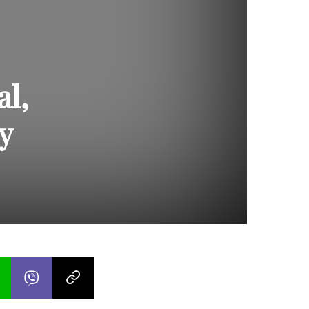
al,
y