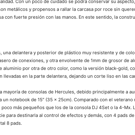
alidad. Con un poco de cuidado se podrá conservar su aspecto, e
n metálicos y propensos a rallar la carcasa por roce sin querer (
 con fuerte presión con las manos. En este sentido, la constru
 una delantera y posterior de plástico muy resistente y de color
asero de conexiones, y otra envolvente de 1mm de grosor de alu
 aluminio por otra de otro color, como la versión black-gold, c
llevadas en la parte delantera, dejando un corte liso en las car
a mayoría de consolas de Hercules, debido principalmente a aum
e a un notebook de 15″ (35 x 25cm). Comparado con el veterano
poco más pequeños que los de la consola DJ 4Set o la 4-Mx. L
icie para destinarla al control de efectos y demás, con 4 pads 
tal 8 pads.