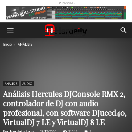
- Publicidad -
Inicio
ANÁLISIS
ANÁLISIS
AUDIO
Análisis Hercules DJConsole RMX 2,
controlador de DJ con audio
profesional, con software DJuced40,
VirtualDJ 7 LE y VirtualDJ 8 LE
Por
Hardaily Labs.
-
18/12/2014
31046
7