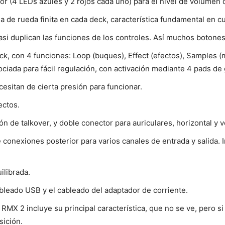
or (4 LEDs azules y 2 rojos cada uno) para el nivel de volumen
ia de rueda finita en cada deck, característica fundamental en c
asi duplican las funciones de los controles. Así muchos botone
k, con 4 funciones: Loop (buques), Effect (efectos), Samples (
ociada para fácil regulación, con activación mediante 4 pads de
ecesitan de cierta presión para funcionar.
ectos.
n de talkover, y doble conector para auriculares, horizontal y ve
conexiones posterior para varios canales de entrada y salida. I
ilibrada.
bleado USB y el cableado del adaptador de corriente.
 RMX 2 incluye su principal característica, que no se ve, pero si
sición.