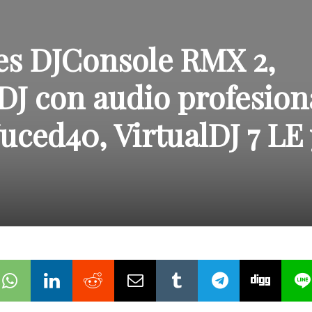
les DJConsole RMX 2,
DJ con audio profesion
uced40, VirtualDJ 7 LE 