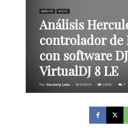
ANÁLISIS
AUDIO
Análisis Hercu
controlador de 
con software DJ
VirtualDJ 8 LE
Por
Hardaily Labs.
-
18/12/2014
31045
7