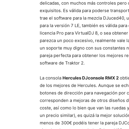
delicadas, con muchos más controles pero c
exquisitos. Es válida para poderse transpor
trae el software para la mezcla DJuced40, u
para la versión 7 LE, también es válida par
licencia Pro para VirtualDJ 8, o sea obtene
parezca un poco excesivo, realmente vale l
un soporte muy digno con sus constantes nu
pareja perfecta para obtener los mejores re
software de Traktor 2.
La consola
Hercules DJconsole RMX 2
obti
de los mejores de Hercules. Aunque se eche
botones de dirección para navegación por ca
corresponden a mejoras de otros diseños de
coste, así como lo bien que van las ruedas 
un precio similar), es quizá la mejor soluc
menos de 300€ podéis tener la pareja DJCo