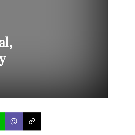
al,
y