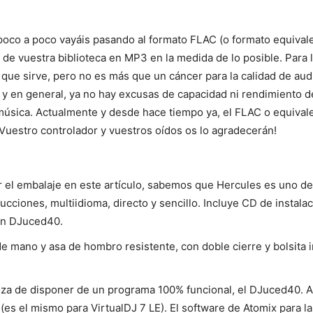
co a poco vayáis pasando al formato FLAC (o formato equivale
 de vuestra biblioteca en MP3 en la medida de lo posible. Para
o que sirve, pero no es más que un cáncer para la calidad de au
te y en general, ya no hay excusas de capacidad ni rendimiento 
música. Actualmente y desde hace tiempo ya, el FLAC o equivale
¡Vuestro controlador y vuestros oídos os lo agradecerán!
r el embalaje en este artículo, sabemos que Hercules es uno de
cciones, multiidioma, directo y sencillo. Incluye CD de instalac
on DJuced40.
de mano y asa de hombro resistente, con doble cierre y bolsita i
za de disponer de un programa 100% funcional, el DJuced40. Ad
 (es el mismo para VirtualDJ 7 LE). El software de Atomix para l